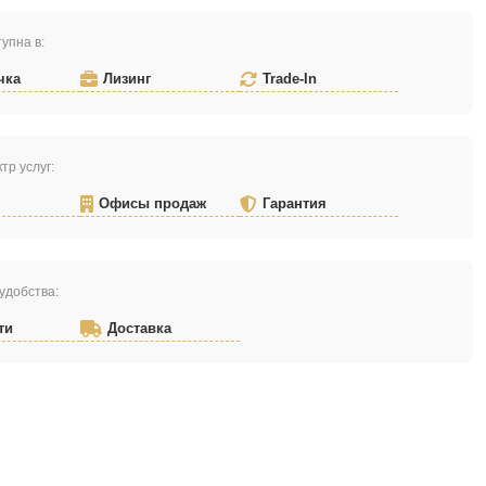
упна в:
чка
Лизинг
Trade-In
тр услуг:
Офисы продаж
Гарантия
удобства:
ти
Доставка