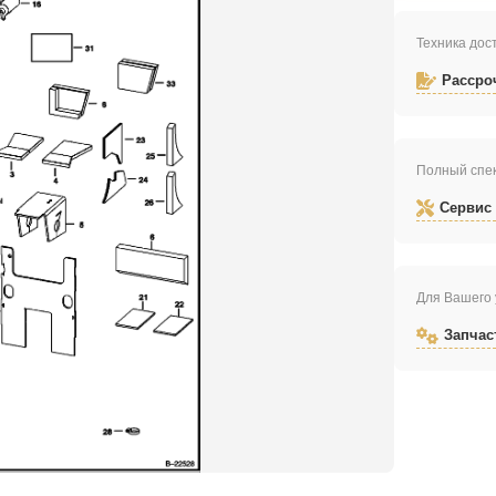
Техника дост
Рассро
Полный спек
Сервис
Для Вашего 
Запчас