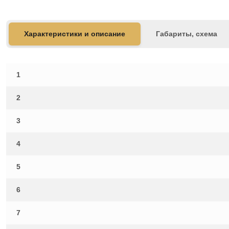
Характеристики и описание
Габариты, схема
1
2
3
4
5
6
7