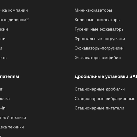
очка компании
Мини-экскаваторы
стать дилером?
Колесные экскаваторы
нсии
Гусеничные экскаваторы
сти
Фронтальные погрузчики
и
Экскаваторы-погрузчики
акты
Экскаваторы-амфибии
пателям
Дробильные установки SA
нг
Стационарные дробилки
рочка
Стационарные вибрационные 
-In
Стационарные питатели
 Б/У техники
вка техники
и