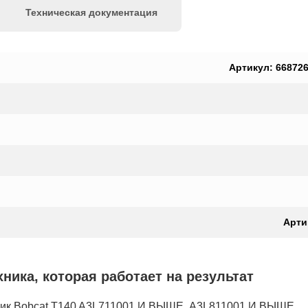
Техническая документация
Артикул: 6687266
Артик
ка, которая работает на результат
к Bobcat T140 A3L711001 И ВЫШЕ, A3L811001 И ВЫШЕ