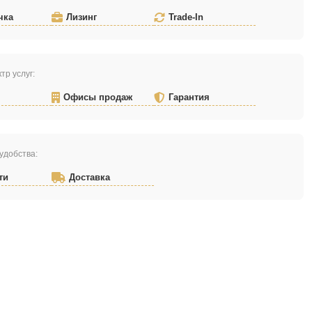
чка
Лизинг
Trade-In
тр услуг:
Офисы продаж
Гарантия
удобства:
ти
Доставка