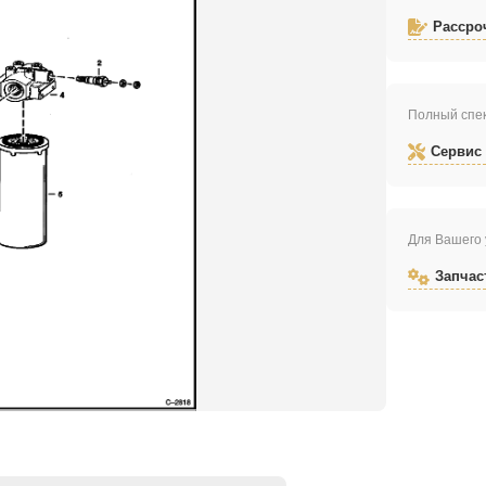
Рассро
Полный спек
Сервис
Для Вашего 
Запчас