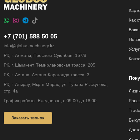
Карт
Как 
Вака
+7 (701) 588 50 05
Ново
info@globusmachinery.kz
Услуг
РК, г. Алматы, Проспект Суюнбая, 157/8
Конт
РК, г. Шымкент, Темирлановская трасса, 205
РК, г. Астана, Астана-Караганда трасса, 3
Поку
РК, г. Атырау, Мкр-н Мирас, ул. Турара Рыскулова,
стр. 4а
Лизи
График работы: Ежедневно, с 09:00 до 18:00
Расс
Trade
Заказать звонок
Выкуп
Доста
Акци