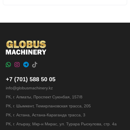
+7 (701) 588 50 05
info@globusmachinery.kz
РК, г. Алматы, Проспект Суюнбая, 157/8
РК, г. Шымкент, Темирлановская трасса, 205
РК, г. Астана, Астана-Караганда трасса, 3
РК, г. Атырау, Мкр-н Мирас, ул. Турара Рыскулова, стр. 4а