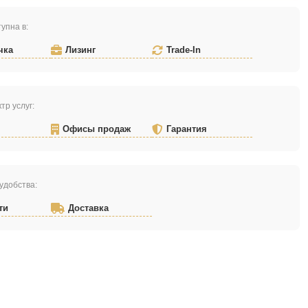
упна в:
чка
Лизинг
Trade-In
тр услуг:
Офисы продаж
Гарантия
удобства:
ти
Доставка