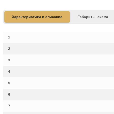
Характеристики и описание
Габариты, схема
1
2
3
4
5
6
7