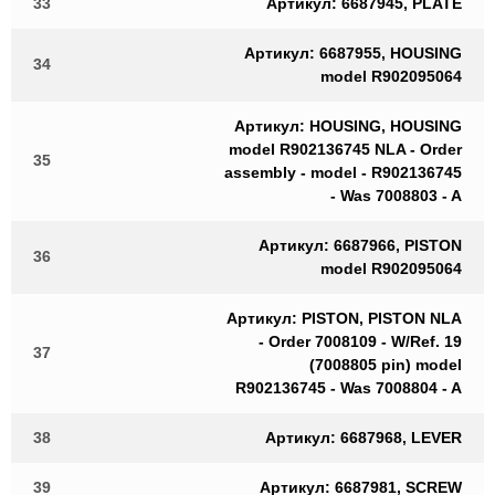
33
Артикул: 6687945, PLATE
Артикул: 6687955, HOUSING
34
model R902095064
Артикул: HOUSING, HOUSING
model R902136745 NLA - Order
35
assembly - model - R902136745
- Was 7008803 - A
Артикул: 6687966, PISTON
36
model R902095064
Артикул: PISTON, PISTON NLA
- Order 7008109 - W/Ref. 19
37
(7008805 pin) model
R902136745 - Was 7008804 - A
38
Артикул: 6687968, LEVER
39
Артикул: 6687981, SCREW