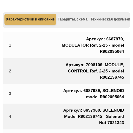
Характеристики и описание
Габариты, схема
Техническая документа
Артикул: 6687970,
1
MODULATOR Ref. 2-25 - model
R902095064
Артикул: 7008109, MODULE,
2
CONTROL Ref. 2-25 - model
R902136745
Артикул: 6687989, SOLENOID
3
model R902095064
Артикул: 6697960, SOLENOID
4
Model R902136745 - Solenoid
Nut 7021343