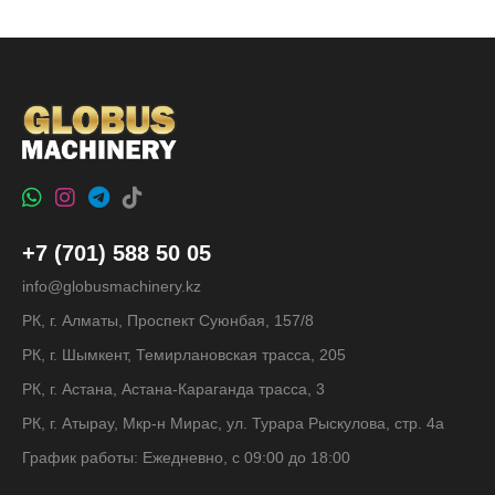
+7 (701) 588 50 05
info@globusmachinery.kz
РК, г. Алматы, Проспект Суюнбая, 157/8
РК, г. Шымкент, Темирлановская трасса, 205
РК, г. Астана, Астана-Караганда трасса, 3
РК, г. Атырау, Мкр-н Мирас, ул. Турара Рыскулова, стр. 4а
График работы: Ежедневно, с 09:00 до 18:00