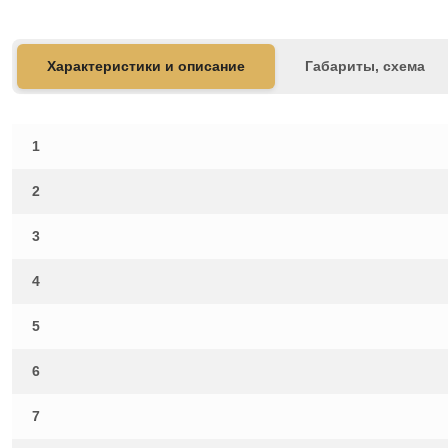
Характеристики и описание
Габариты, схема
1
2
3
4
5
6
7