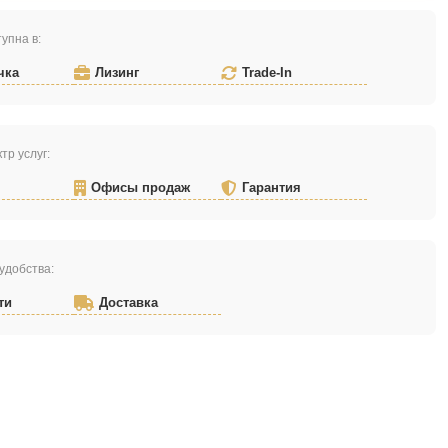
упна в:
чка
Лизинг
Trade-In
тр услуг:
Офисы продаж
Гарантия
удобства:
ти
Доставка