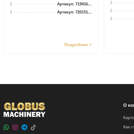
1
2
Артикул: 719416...
2
3
Артикул: 720151...
3
Подробнее >
О ко
Карт
Как 