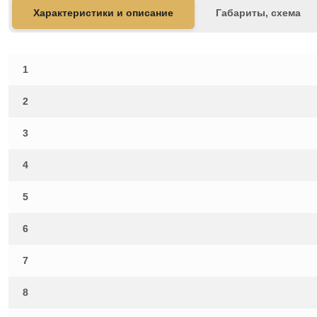
Характеристики и описание
Габариты, схема
1
2
3
4
5
6
7
8