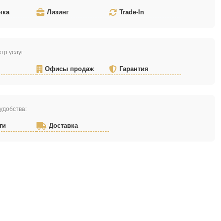
чка
Лизинг
Trade-In
тр услуг:
Офисы продаж
Гарантия
удобства:
ти
Доставка