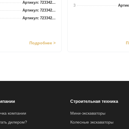
Артикул: 723342...
3
Артик
Артикул: 723342...
Артикул: 723342...
Подробнее >
П
мпании
Строительная техника
очка компании
Мини-экскаваторы
стать дилером?
Колесные экскаваторы