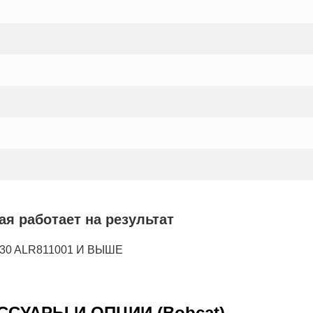
я работает на результат
530 ALR811001 И ВЫШЕ
ЕСCУАРЫ И ОПЦИИ (Bobcat)