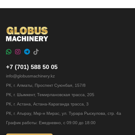
+7 (701) 588 50 05
info@globusmachinery.kz
РК, г. Алматы, Проспект Суюнбая, 157/8
РК, г. Шымкент, Темирлановская трасса, 205
РК, г. Астана, Астана-Караганда трасса, 3
РК, г. Атырау, Мкр-н Мирас, ул. Турара Рыскулова, стр. 4а
График работы: Ежедневно, с 09:00 до 18:00