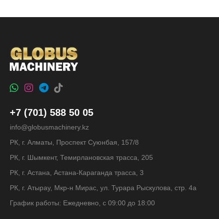
+7 (701) 588 50 05
info@globusmachinery.kz
РК, г. Алматы, Проспект Суюнбая, 157/8
РК, г. Шымкент, Темирлановская трасса, 205
РК, г. Астана, Астана-Караганда трасса, 3
РК, г. Атырау, Мкр-н Мирас, ул. Турара Рыскулова, стр. 4а
График работы: Ежедневно, с 09:00 до 18:00