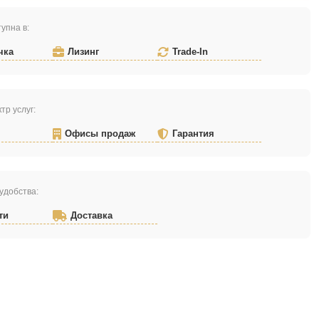
упна в:
чка
Лизинг
Trade-In
тр услуг:
Офисы продаж
Гарантия
удобства:
ти
Доставка