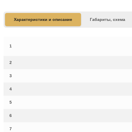
Характеристики и описание
Габариты, схема
1
2
3
4
5
6
7