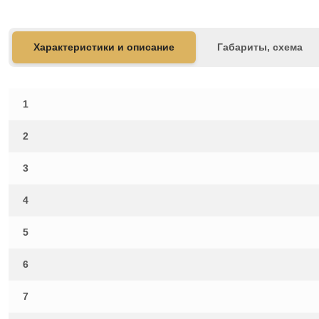
Характеристики и описание
Габариты, схема
1
2
3
4
5
6
7