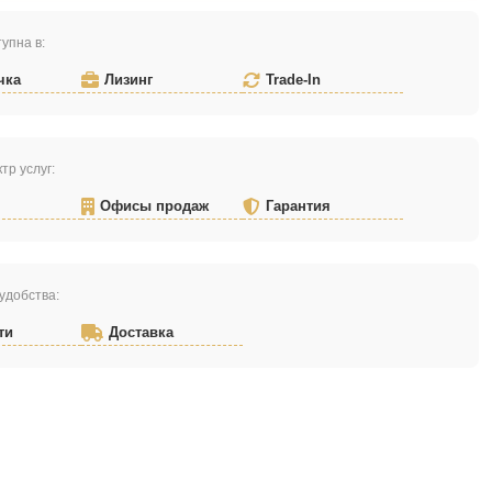
упна в:
чка
Лизинг
Trade-In
тр услуг:
Офисы продаж
Гарантия
удобства:
ти
Доставка