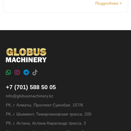
Подробнее >
+7 (701) 588 50 05
info@globusmachinery.kz
РК, г. Алматы, Проспект Суюнбая, 157/8
РК, г. Шымкент, Темирлановская трасса, 205
РК, г. Астана, Астана-Караганда трасса, 3