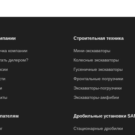
мпании
Строительная техника
очка компании
Мини-экскаваторы
стать дилером?
Колесные экскаваторы
нсии
Гусеничные экскаваторы
сти
Фронтальные погрузчики
и
Экскаваторы-погрузчики
акты
Экскаваторы-амфибии
пателям
Дробильные установки SA
нг
Стационарные дробилки