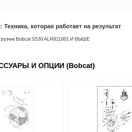
ника, которая работает на результат
зчик Bobcat S530 ALR811001 И ВЫШЕ
ЕСCУАРЫ И ОПЦИИ (Bobcat)