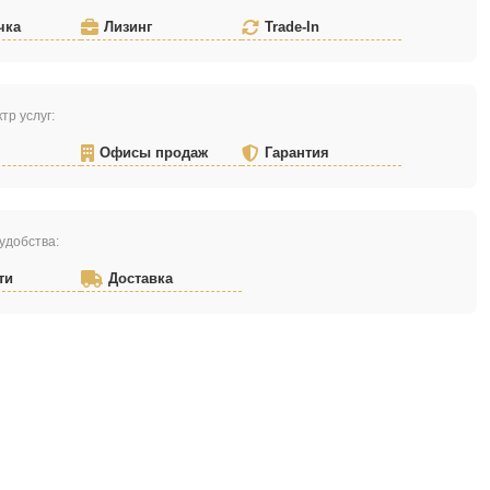
чка
Лизинг
Trade-In
тр услуг:
Офисы продаж
Гарантия
удобства:
ти
Доставка