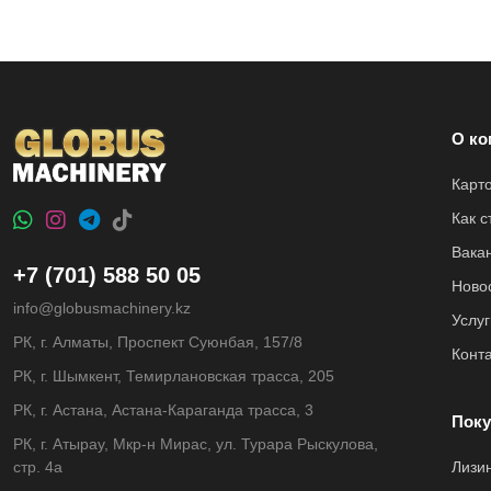
О ко
Карт
Как 
Вака
+7 (701) 588 50 05
Ново
info@globusmachinery.kz
Услуг
РК, г. Алматы, Проспект Суюнбая, 157/8
Конт
РК, г. Шымкент, Темирлановская трасса, 205
РК, г. Астана, Астана-Караганда трасса, 3
Поку
РК, г. Атырау, Мкр-н Мирас, ул. Турара Рыскулова,
стр. 4а
Лизи