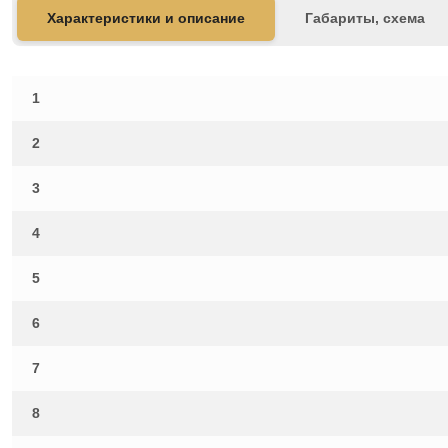
Характеристики и описание
Габариты, схема
1
2
3
4
5
6
7
8