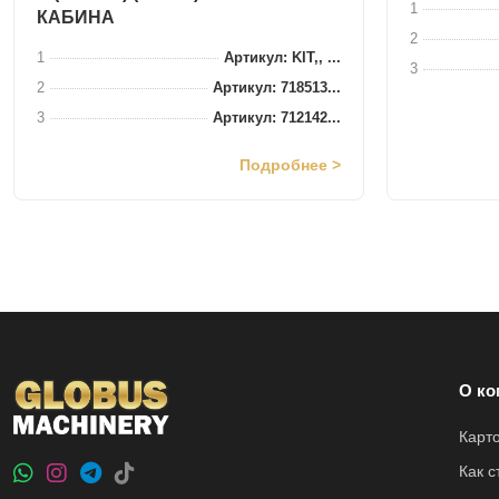
1
КАБИНА
2
1
Артикул: KIT,, ...
3
2
Артикул: 718513...
3
Артикул: 712142...
Подробнее >
О ко
Карт
Как 