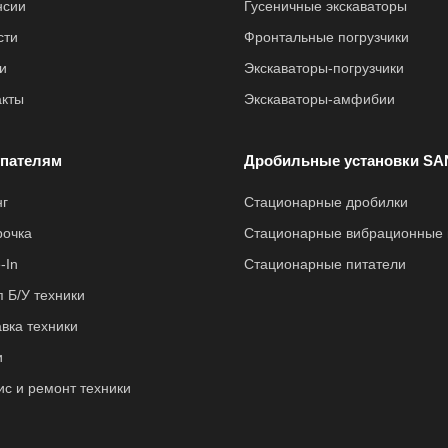
нсии
Гусеничные экскаваторы
сти
Фронтальные погрузчики
и
Экскаваторы-погрузчики
акты
Экскаваторы-амфибии
пателям
Дробильные установки SA
нг
Стационарные дробилки
рочка
Стационарные вибрационные 
-In
Стационарные питатели
 Б/У техники
вка техники
и
ис и ремонт техники