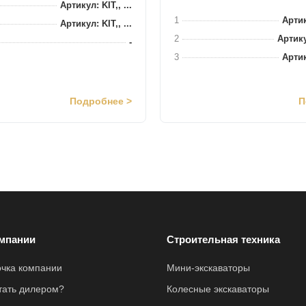
Артикул: KIT,, ...
1
Артик
Артикул: KIT,, ...
2
Артику
-
3
Артик
Подробнее >
П
мпании
Строительная техника
очка компании
Мини-экскаваторы
стать дилером?
Колесные экскаваторы