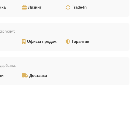
чка
Лизинг
Trade-In
тр услуг:
Офисы продаж
Гарантия
удобства:
ти
Доставка