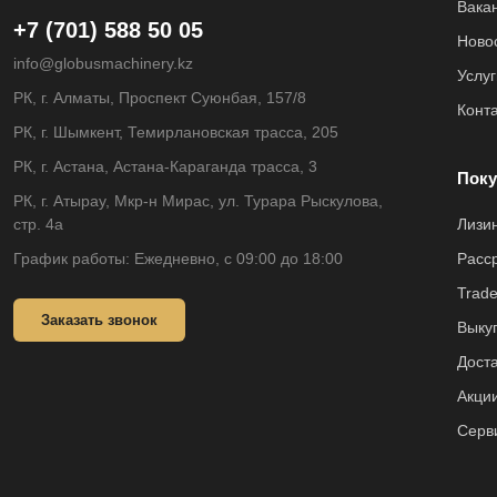
Вака
+7 (701) 588 50 05
Ново
info@globusmachinery.kz
Услуг
РК, г. Алматы, Проспект Суюнбая, 157/8
Конт
РК, г. Шымкент, Темирлановская трасса, 205
РК, г. Астана, Астана-Караганда трасса, 3
Поку
РК, г. Атырау, Мкр-н Мирас, ул. Турара Рыскулова,
стр. 4а
Лизи
График работы: Ежедневно, с 09:00 до 18:00
Расс
Trade
Заказать звонок
Выкуп
Доста
Акци
Серв