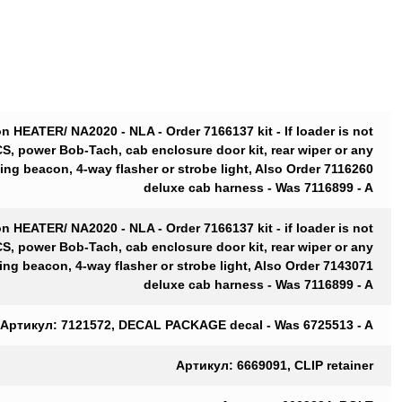
n HEATER/ NA2020 - NLA - Order 7166137 kit - If loader is not
S, power Bob-Tach, cab enclosure door kit, rear wiper or any
ing beacon, 4-way flasher or strobe light, Also Order 7116260
deluxe cab harness - Was 7116899 - A
n HEATER/ NA2020 - NLA - Order 7166137 kit - if loader is not
S, power Bob-Tach, cab enclosure door kit, rear wiper or any
ing beacon, 4-way flasher or strobe light, Also Order 7143071
deluxe cab harness - Was 7116899 - A
Артикул: 7121572, DECAL PACKAGE decal - Was 6725513 - A
Артикул: 6669091, CLIP retainer