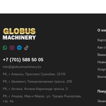
О ко
Карт
Как 
Вака
+7 (701) 588 50 05
Ново
info@globusmachinery.kz
Услуг
РК, г. Алматы, Проспект Суюнбая, 157/8
Конт
РК, г. Шымкент, Темирлановская трасса, 205
РК, г. Астана, Астана-Караганда трасса, 3
Поку
РК, г. Атырау, Мкр-н Мирас, ул. Турара Рыскулова,
стр. 4а
Лизи