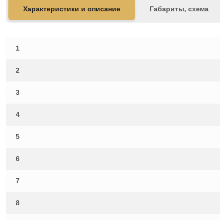
Характеристики и описание
Габариты, схема
1
2
3
4
5
6
7
8