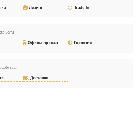
чка
Лизинг
Trade-In
тр услуг:
Офисы продаж
Гарантия
удобства:
ти
Доставка