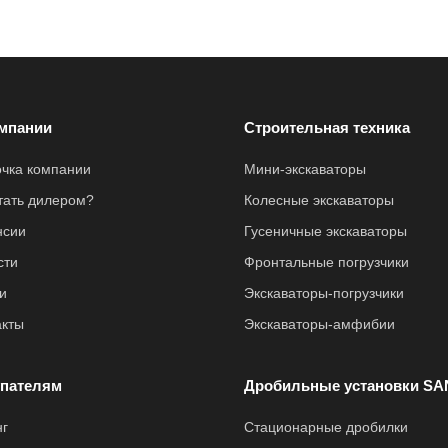
мпании
Строительная техника
очка компании
Мини-экскаваторы
стать дилером?
Колесные экскаваторы
нсии
Гусеничные экскаваторы
сти
Фронтальные погрузчики
и
Экскаваторы-погрузчики
акты
Экскаваторы-амфибии
пателям
Дробильные установки SA
нг
Стационарные дробилки