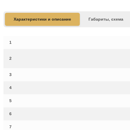
Характеристики и описание
Габариты, схема
1
2
3
4
5
6
7