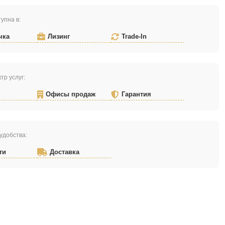
упна в:
чка
Лизинг
Trade-In
тр услуг:
Офисы продаж
Гарантия
удобства:
ти
Доставка