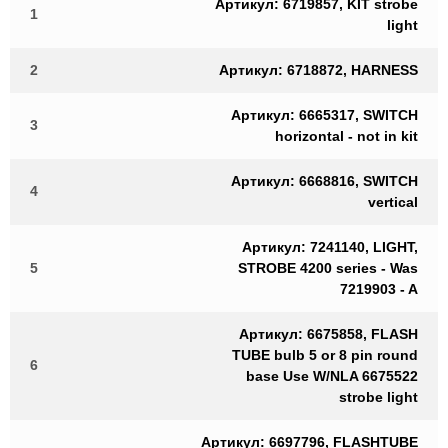
Артикул: 6719857, KIT strobe
1
light
2
Артикул: 6718872, HARNESS
Артикул: 6665317, SWITCH
3
horizontal - not in kit
Артикул: 6668816, SWITCH
4
vertical
Артикул: 7241140, LIGHT,
5
STROBE 4200 series - Was
7219903 - A
Артикул: 6675858, FLASH
TUBE bulb 5 or 8 pin round
6
base Use W/NLA 6675522
strobe light
Артикул: 6697796, FLASHTUBE