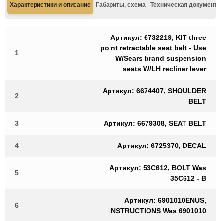
Характеристики и описание
Габариты, схема
Техническая документа
Артикул: 6732219, KIT three
point retractable seat belt - Use
1
W/Sears brand suspension
seats W/LH recliner lever
Артикул: 6674407, SHOULDER
2
BELT
3
Артикул: 6679308, SEAT BELT
4
Артикул: 6725370, DECAL
Артикул: 53C612, BOLT Was
5
35C612 - B
Артикул: 6901010ENUS,
6
INSTRUCTIONS Was 6901010