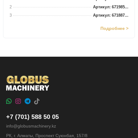
2
Артикул: 671985...
3
Артикул: 671887...
Подробнее >
+7 (701) 588 50 05
info@globusmachinery.kz
РК, г. Алматы, Проспект Суюнбая, 157/8