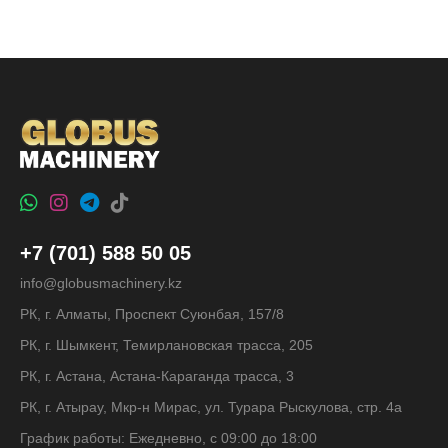
+7 (701) 588 50 05
info@globusmachinery.kz
РК, г. Алматы, Проспект Суюнбая, 157/8
РК, г. Шымкент, Темирлановская трасса, 205
РК, г. Астана, Астана-Караганда трасса, 3
РК, г. Атырау, Мкр-н Мирас, ул. Турара Рыскулова, стр. 4а
График работы: Ежедневно, с 09:00 до 18:00