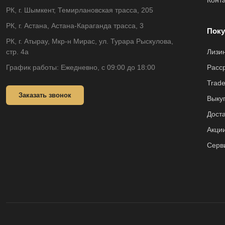
Конт
РК, г. Шымкент, Темирлановская трасса, 205
РК, г. Астана, Астана-Караганда трасса, 3
Поку
РК, г. Атырау, Мкр-н Мирас, ул. Турара Рыскулова,
стр. 4а
Лизи
График работы: Ежедневно, с 09:00 до 18:00
Расс
Trade
Заказать звонок
Выкуп
Доста
Акци
Серв