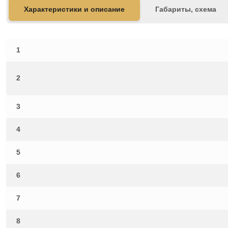
Характеристики и описание
Габариты, схема
1
2
3
4
5
6
7
8