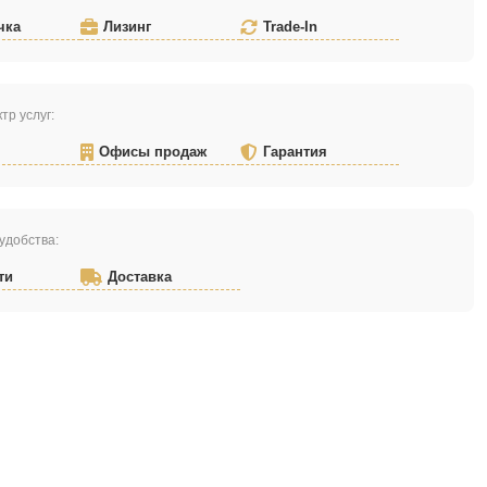
чка
Лизинг
Trade-In
тр услуг:
Офисы продаж
Гарантия
удобства:
ти
Доставка