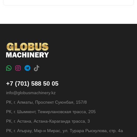
+7 (701) 588 50 05
info@globusmachinery.kz
РК, г. Алматы, Проспект Суюнбая, 157/8
РК, г. Шымкент, Темирлановская трасса, 205
РК, г. Астана, Астана-Караганда трасса, 3
РК, г. Атырау, Мкр-н Мирас, ул. Турара Рыскулова, стр. 4а