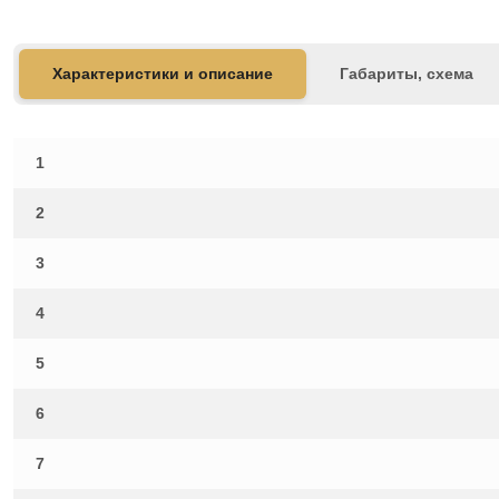
Характеристики и описание
Габариты, схема
1
2
3
4
5
6
7