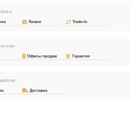
упна в:
чка
Лизинг
Trade-In
тр услуг:
Офисы продаж
Гарантия
удобства:
ти
Доставка