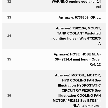
32
WARNING engine coolant - 14
psi
33
Артикул: 6736359, GRILL
Артикул: 7162194, MOUNT,
TANK COOLANT W/slotted
34
mounting holes - Was 6732870
- A
Артикул: HOSE, HOSE NLA -
35
36-- (914,4 mm) long - Order
Ref. 12
Артикул: MOTOR,, MOTOR,
HYD COOLING FAN See
Illustration HYDROSTATIC
CIRCUITRY/ PE2676 See
36
Illustration COOLING FAN
MOTOR/ PE2811 See BTI384 -
NLA - aluminum -