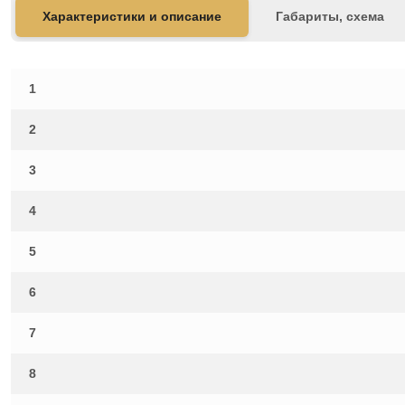
Характеристики и описание
Габариты, схема
1
2
3
4
5
6
7
8