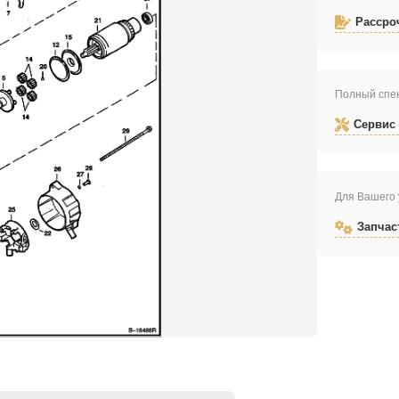
Рассро
Полный спек
Сервис
Для Вашего 
Запчас