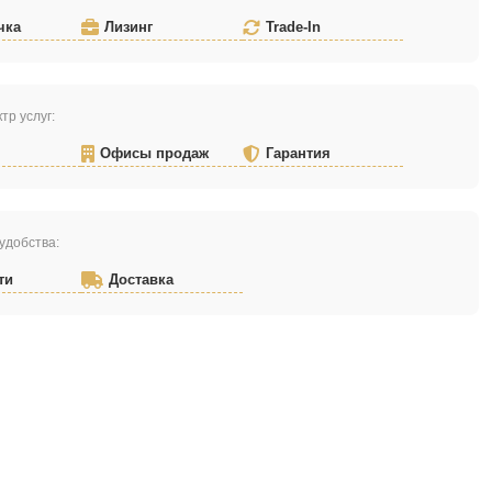
чка
Лизинг
Trade-In
тр услуг:
Офисы продаж
Гарантия
удобства:
ти
Доставка