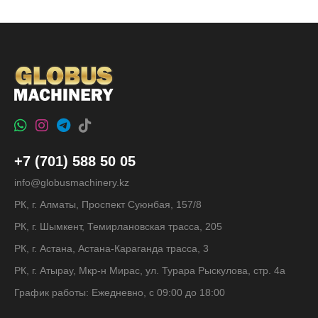
+7 (701) 588 50 05
info@globusmachinery.kz
РК, г. Алматы, Проспект Суюнбая, 157/8
РК, г. Шымкент, Темирлановская трасса, 205
РК, г. Астана, Астана-Караганда трасса, 3
РК, г. Атырау, Мкр-н Мирас, ул. Турара Рыскулова, стр. 4а
График работы: Ежедневно, с 09:00 до 18:00