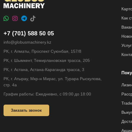
Карт
Как 
Вака
+7 (701) 588 50 05
Ново
info@globusmachinery.kz
Услуг
РК, г. Алматы, Проспект Суюнбая, 157/8
Конт
РК, г. Шымкент, Темирлановская трасса, 205
РК, г. Астана, Астана-Караганда трасса, 3
Поку
РК, г. Атырау, Мкр-н Мирас, ул. Турара Рыскулова,
стр. 4а
Лизи
График работы: Ежедневно, с 09:00 до 18:00
Расс
Trade
Заказать звонок
Выкуп
Доста
Акци