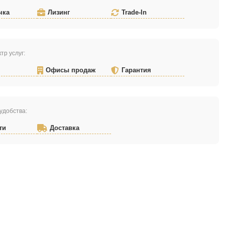
чка
Лизинг
Trade-In
тр услуг:
Офисы продаж
Гарантия
удобства:
ти
Доставка