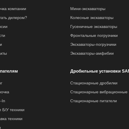
очка компании
Мини-экскаваторы
стать дилером?
Колесные экскаваторы
нсии
Гусеничные экскаваторы
сти
Фронтальные погрузчики
и
Экскаваторы-погрузчики
акты
Экскаваторы-амфибии
пателям
Дробильные установки SA
нг
Стационарные дробилки
рочка
Стационарные вибрационные 
-In
Стационарные питатели
 Б/У техники
вка техники
и