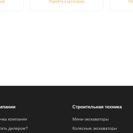
рию
Перейти в категорию
Пе
мпании
Строительная техника
очка компании
Мини-экскаваторы
стать дилером?
Колесные экскаваторы