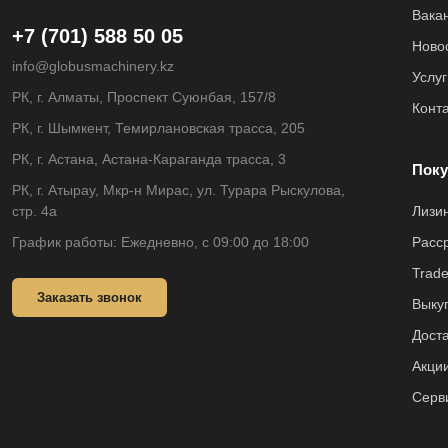
Вака
+7 (701) 588 50 05
Ново
info@globusmachinery.kz
Услуг
РК, г. Алматы, Проспект Суюнбая, 157/8
Конт
РК, г. Шымкент, Темирлановская трасса, 205
РК, г. Астана, Астана-Караганда трасса, 3
Поку
РК, г. Атырау, Мкр-н Мирас, ул. Турара Рыскулова,
стр. 4а
Лизи
График работы: Ежедневно, с 09:00 до 18:00
Расс
Trade
Заказать звонок
Выкуп
Доста
Акци
Серв