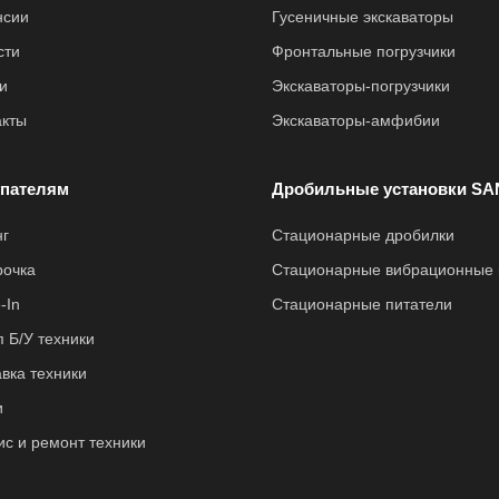
нсии
Гусеничные экскаваторы
сти
Фронтальные погрузчики
и
Экскаваторы-погрузчики
акты
Экскаваторы-амфибии
пателям
Дробильные установки SA
нг
Стационарные дробилки
рочка
Стационарные вибрационные 
-In
Стационарные питатели
 Б/У техники
вка техники
и
ис и ремонт техники