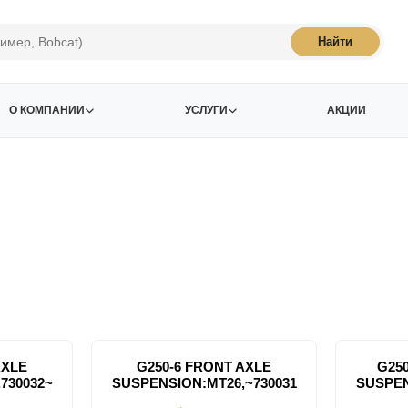
Найти
О КОМПАНИИ
УСЛУГИ
АКЦИИ
AXLE
G250-6 FRONT AXLE
G25
730032~
SUSPENSION:MT26,~730031
SUSPEN