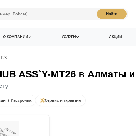
Найти
О КОМПАНИИ
УСЛУГИ
АКЦИИ
T26
HUB ASS`Y-MT26 в Алматы и
тану
инг / Рассрочка
Сервис и гарантия