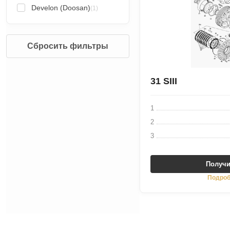
Develon (Doosan)
(1)
Сбросить фильтры
31 SIII
1
2
3
Получи
Подроб