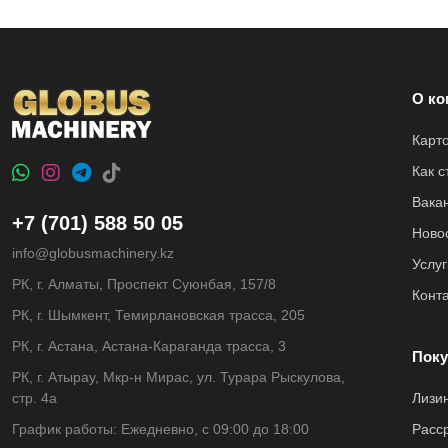
О ко
Карт
Как 
Вака
+7 (701) 588 50 05
Ново
info@globusmachinery.kz
Услуг
РК, г. Алматы, Проспект Суюнбая, 157/8
Конт
РК, г. Шымкент, Темирлановская трасса, 205
РК, г. Астана, Астана-Караганда трасса, 3
Поку
РК, г. Атырау, Мкр-н Мирас, ул. Турара Рыскулова,
стр. 4а
Лизи
График работы: Ежедневно, с 09:00 до 18:00
Расс