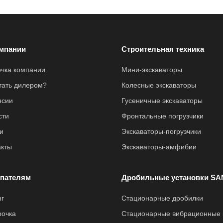
мпании
Строительная техника
очка компании
Мини-экскаваторы
стать дилером?
Колесные экскаваторы
нсии
Гусеничные экскаваторы
сти
Фронтальные погрузчики
и
Экскаваторы-погрузчики
акты
Экскаваторы-амфибии
пателям
Дробильные установки SA
нг
Стационарные дробилки
рочка
Стационарные вибрационные 