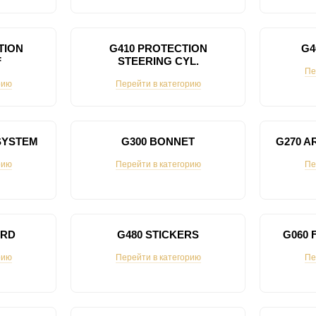
TION
G410 PROTECTION
G4
F
STEERING CYL.
Пе
рию
Перейти в категорию
SYSTEM
G300 BONNET
G270 A
рию
Перейти в категорию
Пе
ARD
G480 STICKERS
G060 
рию
Перейти в категорию
Пе