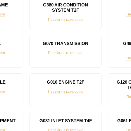
AME
G380 AIR CONDITION
SYSTEM T2F
рию
Пе
Перейти в категорию
L
G070 TRANSMISSION
G49
рию
Перейти в категорию
Пе
XLE
G010 ENGINE T2F
G120 
T
рию
Перейти в категорию
Пе
IPMENT
G031 INLET SYSTEM T4F
G061 
рию
Перейти в категорию
Пе