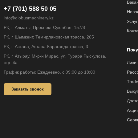
Вака
+7 (701) 588 50 05
Ново
info@globusmachinery.kz
Услуг
РК, г. Алматы, Проспект Суюнбая, 157/8
Конт
РК, г. Шымкент, Темирлановская трасса, 205
РК, г. Астана, Астана-Караганда трасса, 3
Поку
РК, г. Атырау, Мкр-н Мирас, ул. Турара Рыскулова,
стр. 4а
Лизи
График работы: Ежедневно, с 09:00 до 18:00
Расс
Trade
Заказать звонок
Выкуп
Доста
Акци
Серв