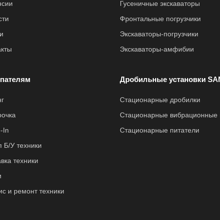
нсии
Гусеничные экскаваторы
сти
Фронтальные погрузчики
и
Экскаваторы-погрузчики
акты
Экскаваторы-амфибии
пателям
Дробильные установки SA
нг
Стационарные дробилки
рочка
Стационарные вибрационные 
-In
Стационарные питатели
 Б/У техники
вка техники
и
ис и ремонт техники