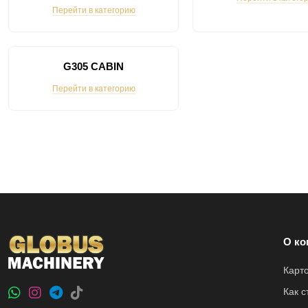
Перейти в категорию
G305 CABIN
Перейти в категорию
О ко
Карт
Как 