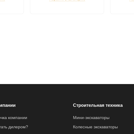
мпании
Строительная техника
очка компании
Мини-экскаваторы
стать дилером?
Колесные экскаваторы