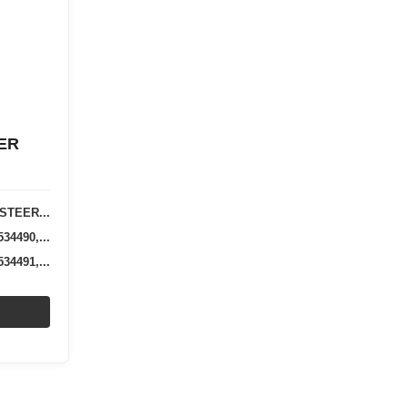
ER
*STEER...
34490,...
34491,...