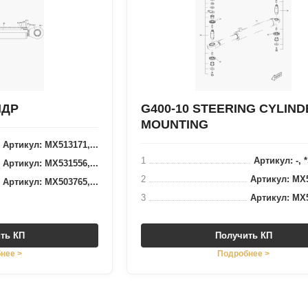
НДР
G400-10 STEERING CYLIND
MOUNTING
Артикул: MX513171,...
1
Артикул: -, 
Артикул: MX531556,...
2
Артикул: MX5
Артикул: MX503765,...
3
Артикул: MX5
ть КП
Получить КП
нее >
Подробнее >