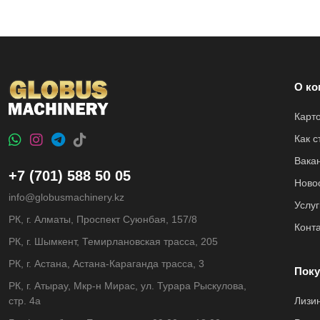
О ко
Карт
Как 
Вака
+7 (701) 588 50 05
Ново
info@globusmachinery.kz
Услуг
РК, г. Алматы, Проспект Суюнбая, 157/8
Конт
РК, г. Шымкент, Темирлановская трасса, 205
РК, г. Астана, Астана-Караганда трасса, 3
Поку
РК, г. Атырау, Мкр-н Мирас, ул. Турара Рыскулова,
стр. 4а
Лизи