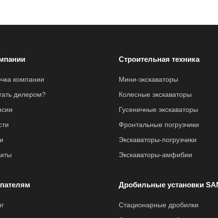
мпании
Строительная техника
очка компании
Мини-экскаваторы
стать дилером?
Колесные экскаваторы
нсии
Гусеничные экскаваторы
сти
Фронтальные погрузчики
и
Экскаваторы-погрузчики
акты
Экскаваторы-амфибии
пателям
Дробильные установки SA
нг
Стационарные дробилки