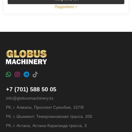
Подробнее >
+7 (701) 588 50 05
info@globusmachinery.kz
РК, г. Алматы, Проспект Суюнбая, 157/8
РК, г. Шымкент, Темирлановская трасса, 205
РК, г. Астана, Астана-Караганда трасса, 3