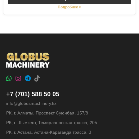
Подробнее >
+7 (701) 588 50 05
info@globusmachinery.kz
РК, г. Алматы, Проспект Суюнбая, 157/8
РК, г. Шымкент, Темирлановская трасса, 205
РК, г. Астана, Астана-Караганда трасса, 3