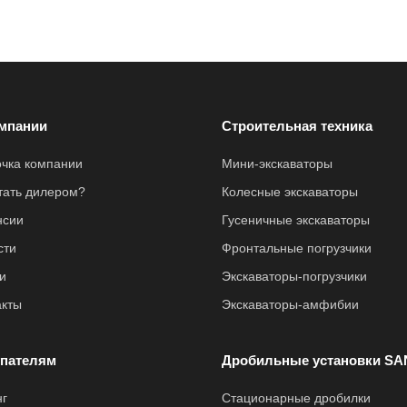
мпании
Строительная техника
очка компании
Мини-экскаваторы
стать дилером?
Колесные экскаваторы
нсии
Гусеничные экскаваторы
сти
Фронтальные погрузчики
и
Экскаваторы-погрузчики
акты
Экскаваторы-амфибии
пателям
Дробильные установки SA
нг
Стационарные дробилки