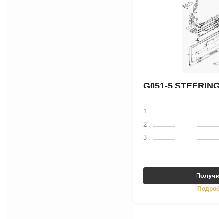
G051-5 STEERING
1
2
3
Получи
Подроб