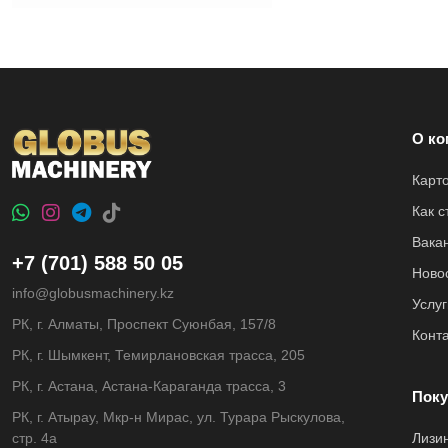
О ко
Карт
Как 
Вака
+7 (701) 588 50 05
Ново
info@globusmachinery.kz
Услуг
РК, г. Алматы, Проспект Суюнбая, 157/8
Конт
РК, г. Шымкент, Темирлановская трасса, 205
РК, г. Астана, Астана-Караганда трасса, 3
Поку
РК, г. Атырау, Мкр-н Мирас, ул. Турара Рыскулова,
стр. 4а
Лизи