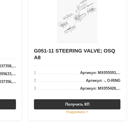
G051-11 STEERING VALVE; OSQ
A8
37358,...
1
Артикул: MX055593,...
55633,...
2
Артикул: -, O-RING
37356,...
3
Артикул: MX055428,...
Получить КП
Подробнее >