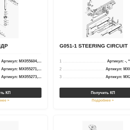
НДР
G051-1 STEERING CIRCUIT
Артикул: MX055604,...
1
Артикул: -, 
Артикул: MX055271,...
2
Артикул: MX0
Артикул: MX055273,...
3
Артикул: MX2
ть КП
Получить КП
нее >
Подробнее >