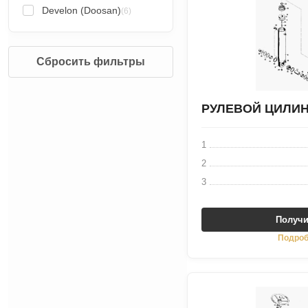
Develon (Doosan)
(6)
Сбросить фильтры
РУЛЕВОЙ ЦИЛИ
1
2
3
Получи
Подроб