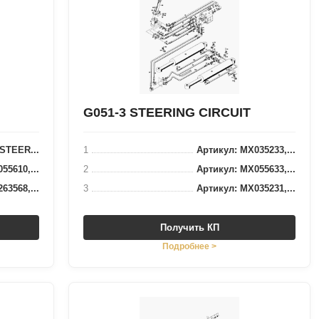
G051-3 STEERING CIRCUIT
*STEER...
1
Артикул: MX035233,...
55610,...
2
Артикул: MX055633,...
63568,...
3
Артикул: MX035231,...
Получить КП
Подробнее >