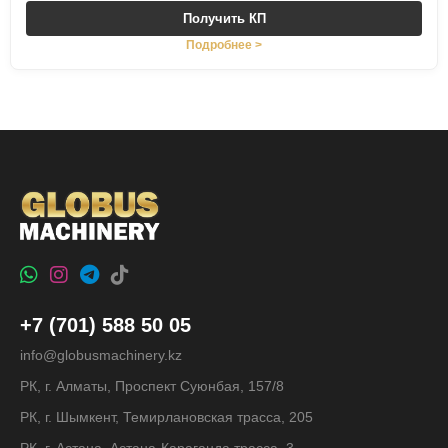
Получить КП
Подробнее >
+7 (701) 588 50 05
info@globusmachinery.kz
РК, г. Алматы, Проспект Суюнбая, 157/8
РК, г. Шымкент, Темирлановская трасса, 205