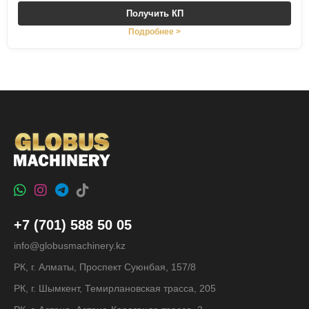
Получить КП
Подробнее >
+7 (701) 588 50 05
info@globusmachinery.kz
РК, г. Алматы, Проспект Суюнбая, 157/8
РК, г. Шымкент, Темирлановская трасса, 205