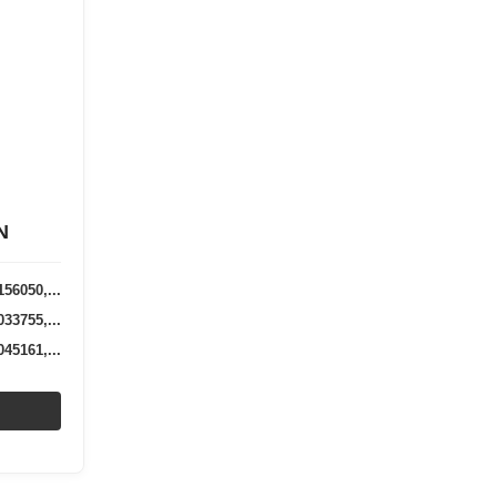
N
56050,...
33755,...
45161,...