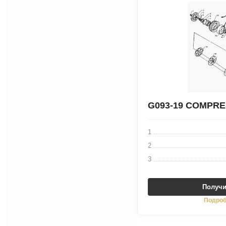
G093-19 COMPR
1
2
3
Получи
Подроб