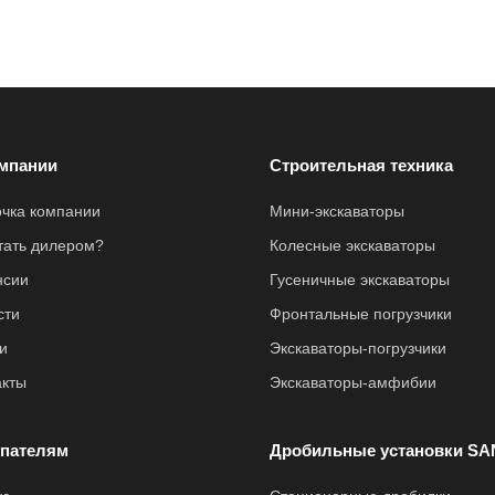
мпании
Строительная техника
очка компании
Мини-экскаваторы
стать дилером?
Колесные экскаваторы
нсии
Гусеничные экскаваторы
сти
Фронтальные погрузчики
и
Экскаваторы-погрузчики
акты
Экскаваторы-амфибии
пателям
Дробильные установки SA