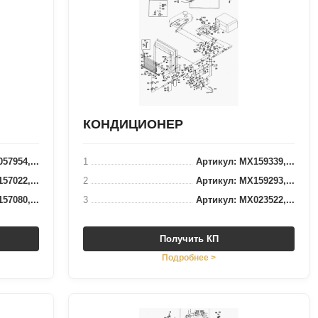
КОНДИЦИОНЕР
57954,...
1
Артикул: MX159339,...
57022,...
2
Артикул: MX159293,...
57080,...
3
Артикул: MX023522,...
Получить КП
Подробнее >