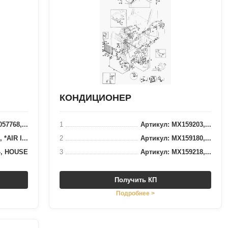
КОНДИЦИОНЕР
57768,...
1
Артикул: MX159203,...
 *AIR I...
2
Артикул: MX159180,...
-, HOUSE
3
Артикул: MX159218,...
Получить КП
Подробнее >