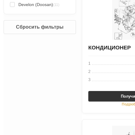
Develon (Doosan)
(11)
Сбросить фильтры
КОНДИЦИОНЕР
1
2
3
Получи
Подроб