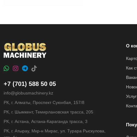
О ко
Карт
Как 
Вака
+7 (701) 588 50 05
Ново
info@globusmachinery.kz
Услуг
РК, г. Алматы, Проспект Суюнбая, 157/8
Конт
РК, г. Шымкент, Темирлановская трасса, 205
РК, г. Астана, Астана-Караганда трасса, 3
Поку
РК, г. Атырау, Мкр-н Мирас, ул. Турара Рыскулова,