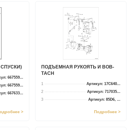
 СПУСКИ)
ПОДЪЕМНАЯ РУКОЯТЬ И BOB-
TACH
ул: 667559...
1
Артикул: 17C640...
ул: 667559...
2
Артикул: 717035...
ул: 667633...
3
Артикул: 85D6, ...
одробнее >
Подробнее >