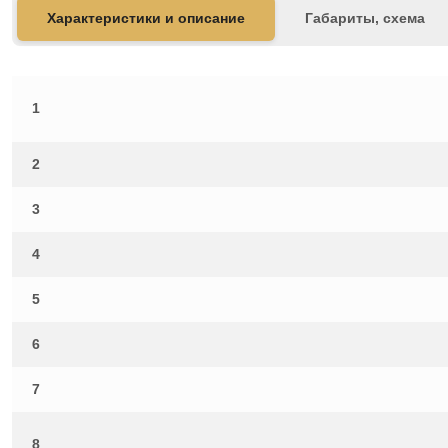
Характеристики и описание
Габариты, схема
1
2
3
4
5
6
7
8