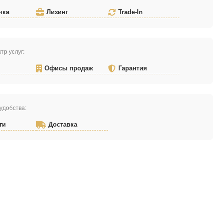
чка
Лизинг
Trade-In
тр услуг:
Офисы продаж
Гарантия
удобства:
ти
Доставка