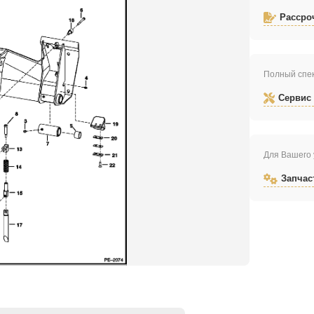
Рассро
Полный спек
Сервис
Для Вашего 
Запчас