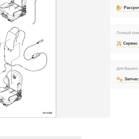
Рассро
Полный спек
Сервис
Для Вашего 
Запчас