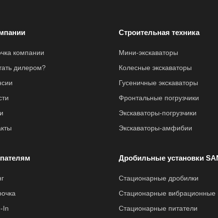
мпании
Строительная техника
очка компании
Мини-экскаваторы
стать дилером?
Колесные экскаваторы
нсии
Гусеничные экскаваторы
сти
Фронтальные погрузчики
и
Экскаваторы-погрузчики
акты
Экскаваторы-амфибии
пателям
Дробильные установки SA
нг
Стационарные дробилки
рочка
Стационарные вибрационные 
-In
Стационарные питатели