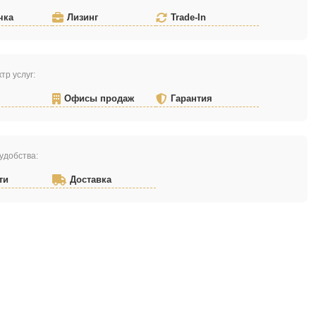
чка
Лизинг
Trade-In
тр услуг:
Офисы продаж
Гарантия
удобства:
ти
Доставка