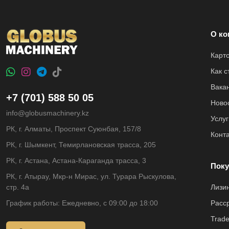
О ко
Карт
Как 
Вака
+7 (701) 588 50 05
Ново
info@globusmachinery.kz
Услуг
РК, г. Алматы, Проспект Суюнбая, 157/8
Конт
РК, г. Шымкент, Темирлановская трасса, 205
РК, г. Астана, Астана-Караганда трасса, 3
Поку
РК, г. Атырау, Мкр-н Мирас, ул. Турара Рыскулова,
стр. 4а
Лизи
График работы: Ежедневно, с 09:00 до 18:00
Расс
Trade