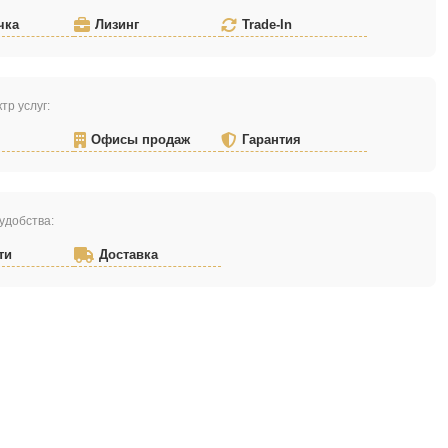
чка
Лизинг
Trade-In
тр услуг:
Офисы продаж
Гарантия
удобства:
ти
Доставка