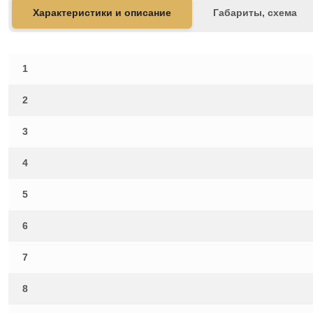
Характеристики и описание
Габариты, схема
1
2
3
4
5
6
7
8