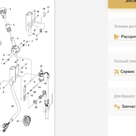
ЗАП
Техника дост
Рассро
Полный спек
Сервис
Для Вашего 
Запчас