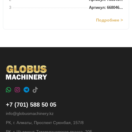
3
Артикул: 668046...
Подробнее >
+7 (701) 588 50 05
info@globusmachinery.kz
РК, г. Алматы, Проспект Суюнбая, 157/8
РК, г. Шымкент, Темирлановская трасса, 205