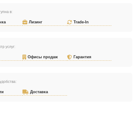
упна в:
чка
Лизинг
Trade-In
тр услуг:
Офисы продаж
Гарантия
удобства:
ти
Доставка