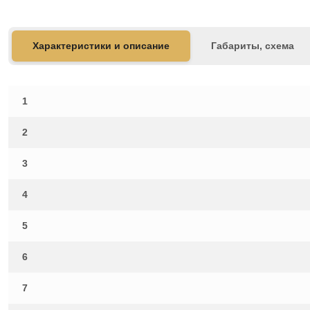
Характеристики и описание
Габариты, схема
1
2
3
4
5
6
7