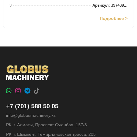
3
Артикул: 397439...
Подробнее >
+7 (701) 588 50 05
info@globusmachinery.kz
РК, г. Алматы, Проспект Суюнбая, 157/8
РК, г. Шымкент, Темирлановская трасса, 205