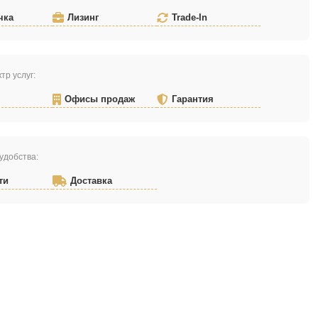
чка
Лизинг
Trade-In
тр услуг:
Офисы продаж
Гарантия
удобства:
ти
Доставка