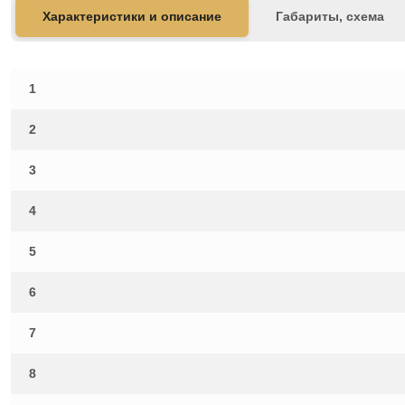
Характеристики и описание
Габариты, схема
1
2
3
4
5
6
7
8