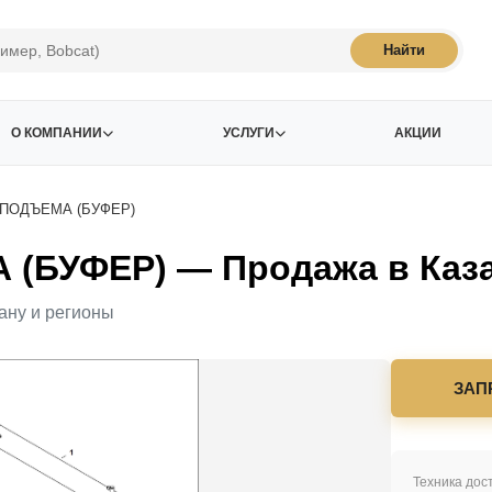
Найти
О КОМПАНИИ
УСЛУГИ
АКЦИИ
ПОДЪЕМА (БУФЕР)
БУФЕР) — Продажа в Каза
ану и регионы
ЗАП
Техника дост