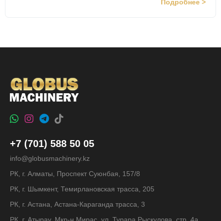
Подробнее >
+7 (701) 588 50 05
info@globusmachinery.kz
РК, г. Алматы, Проспект Суюнбая, 157/8
РК, г. Шымкент, Темирлановская трасса, 205
РК, г. Астана, Астана-Караганда трасса, 3
РК, г. Атырау, Мкр-н Мирас, ул. Турара Рыскулова, стр. 4а