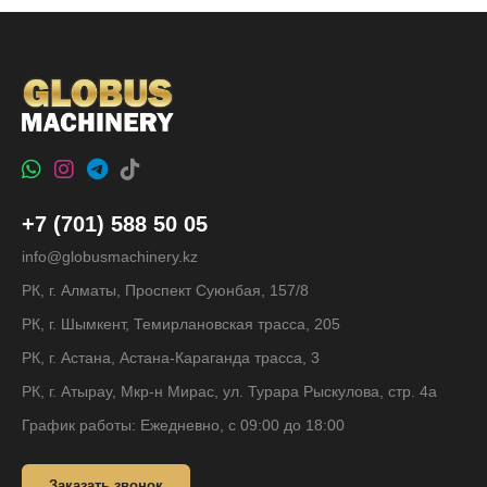
+7 (701) 588 50 05
info@globusmachinery.kz
РК, г. Алматы, Проспект Суюнбая, 157/8
РК, г. Шымкент, Темирлановская трасса, 205
РК, г. Астана, Астана-Караганда трасса, 3
РК, г. Атырау, Мкр-н Мирас, ул. Турара Рыскулова, стр. 4а
График работы: Ежедневно, с 09:00 до 18:00
Заказать звонок