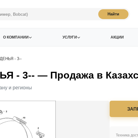
Найти
О КОМПАНИИ
УСЛУГИ
АКЦИИ
НЬЯ - 3--
- 3-- — Продажа в Казахс
ану и регионы
ЗАП
Техника дост