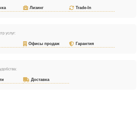
чка
Лизинг
Trade-In
тр услуг:
Офисы продаж
Гарантия
удобства:
ти
Доставка