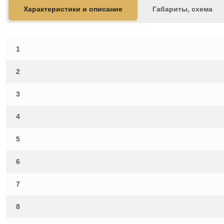
Характеристики и описание
Габариты, схема
1
2
3
4
5
6
7
8