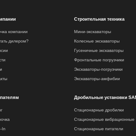
мпании
Строительная техника
очка компании
Мини-экскаваторы
стать дилером?
Колесные экскаваторы
нсии
Гусеничные экскаваторы
сти
Фронтальные погрузчики
и
Экскаваторы-погрузчики
акты
Экскаваторы-амфибии
пателям
Дробильные установки SA
нг
Стационарные дробилки
рочка
Стационарные вибрационные 
-In
Стационарные питатели