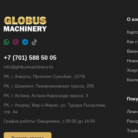
О ко
Карт
Как 
Вака
+7 (701) 588 50 05
Ново
info@globusmachinery.kz
Услуг
РК, г. Алматы, Проспект Суюнбая, 157/8
Конт
РК, г. Шымкент, Темирлановская трасса, 205
РК, г. Астана, Астана-Караганда трасса, 3
Поку
РК, г. Атырау, Мкр-н Мирас, ул. Турара Рыскулова,
стр. 4а
Лизи
График работы: Ежедневно, с 09:00 до 18:00
Расс
Trade