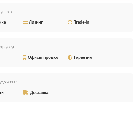
упна в:
чка
Лизинг
Trade-In
тр услуг:
Офисы продаж
Гарантия
удобства:
ти
Доставка