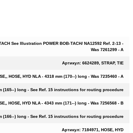
ACH See Illustration POWER BOB-TACH/ NA12592 Ref. 2-13 -
Was 7261299 - A
Артикул: 6624289, STRAP, TIE
E,, HOSE, HYD NLA - 4318 mm (170--) long - Was 7235460 - A
165--) long - See Ref. 15 instructions for routing procedure
E,, HOSE, HYD NLA - 4343 mm (171--) long - Was 7256568 - B
166--) long - See Ref. 15 instructions for routing procedure
Артикул: 7184971, HOSE, HYD