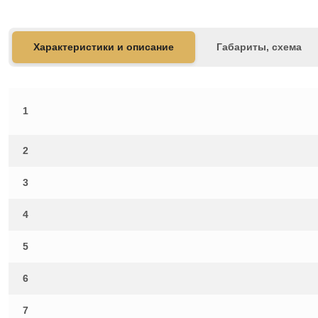
Характеристики и описание
Габариты, схема
1
2
3
4
5
6
7